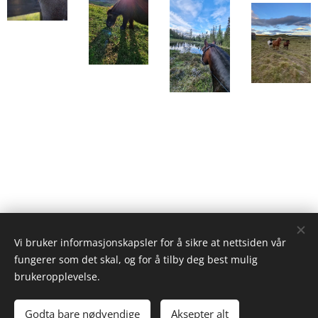
Vi bruker informasjonskapsler for å sikre at nettsiden vår
fungerer som det skal, og for å tilby deg best mulig
brukeropplevelse.
© 2024 Midt-Gudbrandsdal Ride og kjøreklubb
.
Alle
rettigheter forbeholdt.
Godta bare nødvendige
Aksepter alt